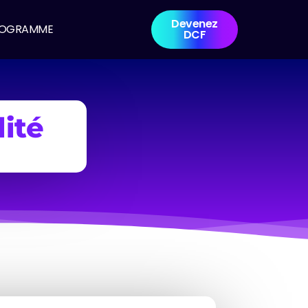
Devenez
ROGRAMME
DCF
lité