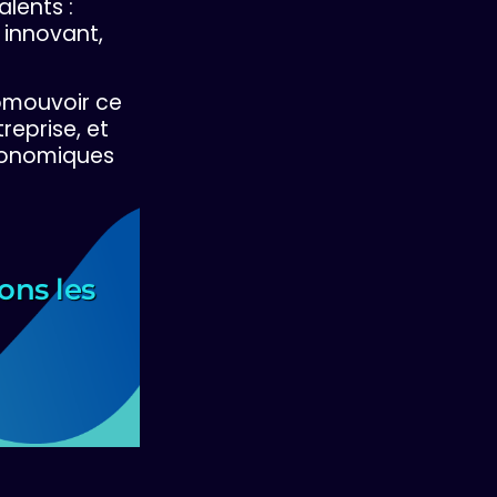
alents :
 innovant,
romouvoir ce
reprise, et
économiques
ons les