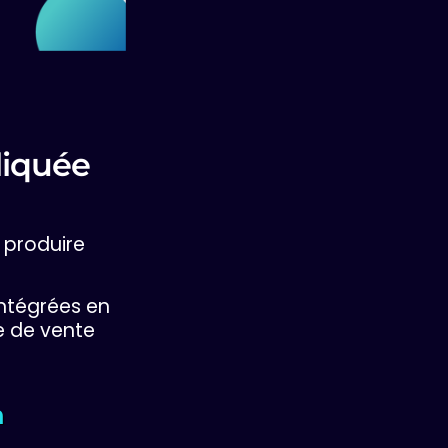
liquée
 produire
intégrées en
e de vente
n