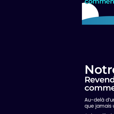
commen
Notr
Revend
commer
Au-delà d’un
que jamais 