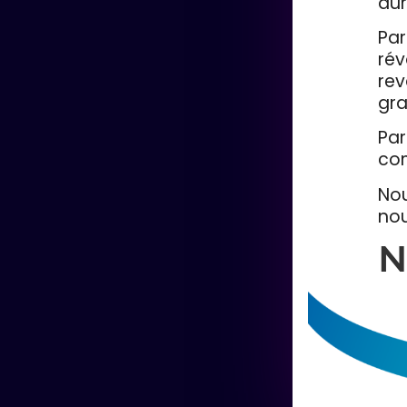
aur
Par
rév
rev
gra
Par
co
Nou
nou
N