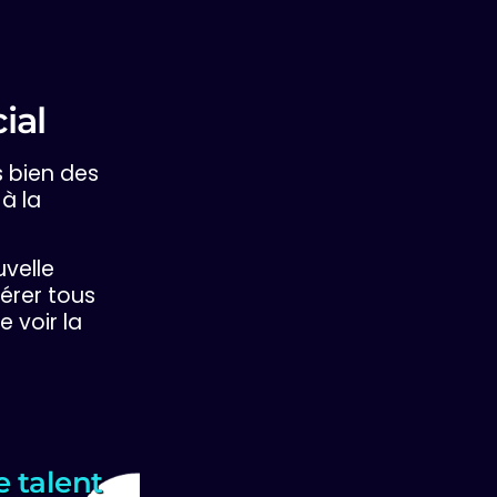
ial
s bien des
à la
velle
érer tous
 voir la
e talent