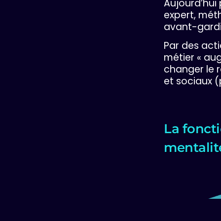
Aujourd’hui 
expert, méth
avant-gardi
Par des act
métier « aug
changer le 
et sociaux (
La fonct
mentalit