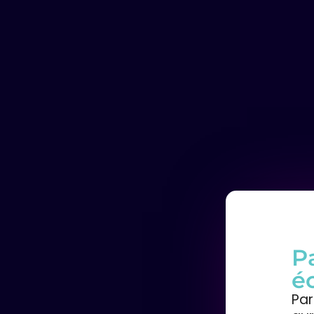
P
é
Par