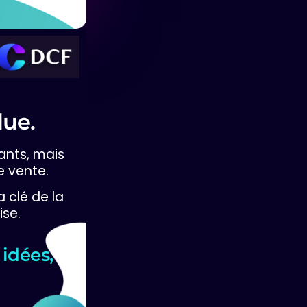
due.
vants, mais
e vente.
 clé de la
ise.
 idées,