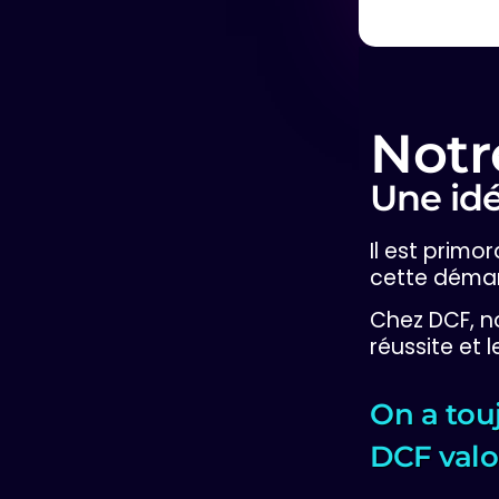
Notr
Une idé
Il est primo
cette démar
Chez DCF, n
réussite et 
On a touj
DCF valo