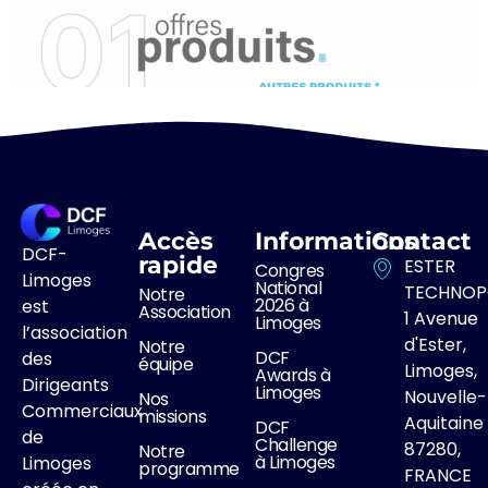
Accès
Informations
Contact
DCF-
rapide
ESTER
Congres
Limoges
National
TECHNOP
Notre
2026 à
est
Association
1 Avenue
Limoges
l’association
d'Ester,
Notre
DCF
des
équipe
Limoges,
Awards à
Dirigeants
Limoges
Nouvelle-
Nos
Commerciaux
missions
Aquitaine
DCF
de
Challenge
87280,
Notre
à Limoges
Limoges
programme
FRANCE